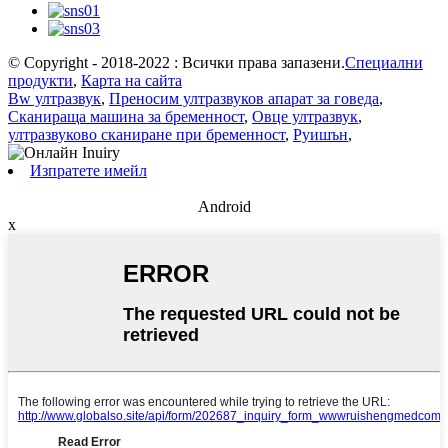
© Copyright - 2018-2022 : Всички права запазени.
Специални
продукти
,
Карта на сайта
Bw ултразвук
,
Преносим ултразвуков апарат за говеда
,
Сканираща машина за бременност
,
Овце ултразвук
,
ултразвуково сканиране при бременност
,
Руишън
,
Изпратете имейл
Android
x