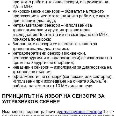
при която работят такива сензори, е в рамките на
2,5–5 MHz;
микроконвексни сензори – обхватът на тяхното
приложение и честотата, на която работят, е както
при първите два вида;
интракавитарни сензори – използвани за
трансвагинални и други интракавитарни
изследвания.Честотата им на сканиране е 5 MHz,
понякога по-висока;
бипланните сензори се използват главно за
трансвагинална диагностика;
интраоперативни сензори (конвексни,
неврохирургични и лапароскопски) се използват по
време на хирургични операции;
инвазивни сензори – използвани за диагностика на
кръвоносни съдове;
офталмологични сензори (конвексни или секторни) -
използвани при изследване на очната ябълка.Те
работят на честота от 10 MHz или повече.
ПРИНЦИПЪТ НА ИЗБОР НА СЕНЗОРИ ЗА
УЛТРАЗВУКОВ СКЕНЕР
Има много видове различни
ултразвукови сензори
.Те се