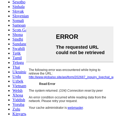
Sesotho
Sinhala
Slovak
Slovenian
Somali
Samoan
Scots Gaelic
Shona
Sindhi
Sundanese
Swahili
Tajik
Tamil
Telugu
Thai
Ukrainian
Urdu
Uzbek
Vietnamese
Welsh
Xhosa
Yiddish
Yoruba
Zulu
Kinyarwanda