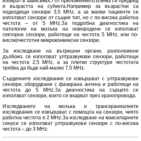
избират в зависимост от приложението.Взема се предвид
и възрастта на субекта.Например за възрастни са
подходящи сензори 3,5 MHz, а за малки пациенти се
използват сензори от същия тип, но с по-висока работна
честота – от 5 MHz.За подробна диагностика на
патологии на мозъка на новородени се използват
секторни сензори, работещи на честота 5 MHz, или по-
високочестотни микроконвексни сензори.
За изследване на вътрешни органи, разположени
дълбоко, се използват ултразвукови сензори, работещи
на честота 2,5 MHz, а за плитки структури честотата
трябва да бъде най-малко 7,5 MHz.
Сърдечните изследвания се извършват с ултразвукови
сензори, оборудвани с фазирана антена и работещи на
честота до 5 MHz.За диагностика на сърцето се
използват сензори, които се вкарват през хранопровода.
Изследването на мозъка и транскраниалните
изследвания се извършват с помощта на сензори, чиято
работна честота е 2 MHz.За изследване на максиларните
синуси се използват ултразвукови сензори с по-висока
честота – до 3 MHz.