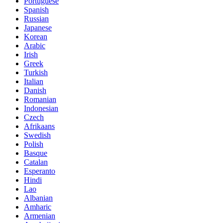
Portuguese
Spanish
Russian
Japanese
Korean
Arabic
Irish
Greek
Turkish
Italian
Danish
Romanian
Indonesian
Czech
Afrikaans
Swedish
Polish
Basque
Catalan
Esperanto
Hindi
Lao
Albanian
Amharic
Armenian