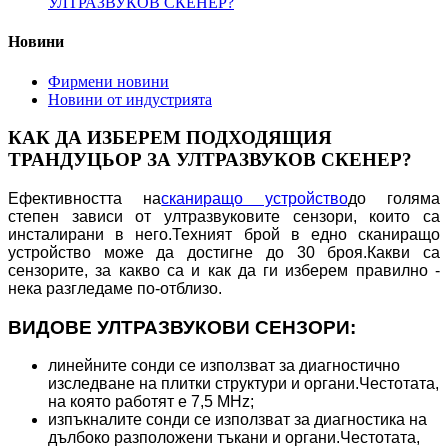
УЛТРАЗВУКОВ СКЕНЕР?
Новини
Фирмени новини
Новини от индустрията
КАК ДА ИЗБЕРЕМ ПОДХОДЯЩИЯ
ТРАНДУЦЬОР ЗА УЛТРАЗВУКОВ СКЕНЕР?
Ефективността на
сканиращо устройство
до голяма
степен зависи от ултразвуковите сензори, които са
инсталирани в него.Техният брой в едно сканиращо
устройство може да достигне до 30 броя.Какви са
сензорите, за какво са и как да ги изберем правилно -
нека разгледаме по-отблизо.
ВИДОВЕ УЛТРАЗВУКОВИ СЕНЗОРИ:
линейните сонди се използват за диагностично
изследване на плитки структури и органи.Честотата,
на която работят е 7,5 MHz;
изпъкналите сонди се използват за диагностика на
дълбоко разположени тъкани и органи.Честотата,